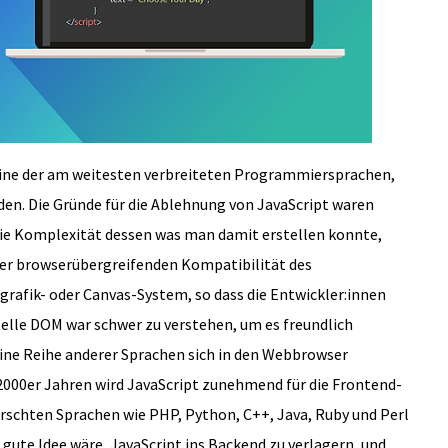
 eine der am weitesten verbreiteten Programmiersprachen,
den. Die Gründe für die Ablehnung von JavaScript waren
die Komplexität dessen was man damit erstellen konnte,
er browserübergreifenden Kompatibilität des
grafik- oder Canvas-System, so dass die Entwickler:innen
stelle DOM war schwer zu verstehen, um es freundlich
eine Reihe anderer Sprachen sich in den Webbrowser
 2000er Jahren wird JavaScript zunehmend für die Frontend-
schten Sprachen wie PHP, Python, C++, Java, Ruby und Perl
 gute Idee wäre, JavaScript ins Backend zu verlagern, und