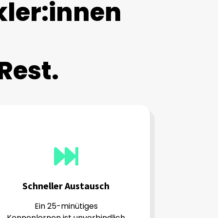
kler:innen
Rest.
Schneller Austausch
Ein 25-minütiges
Kennenlernen ist unverbindlich