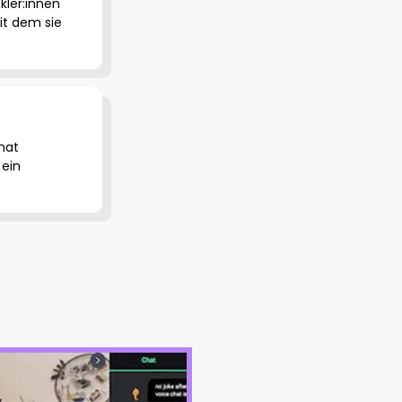
ler:innen
it dem sie
hat
 ein